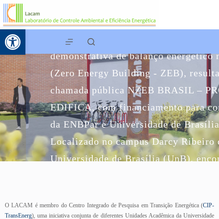
Abrir a barra de ferramentas
O LabZero – UnB é uma edificação
demonstrativa de balanço energético 
(Zero Energy Building - ZEB), result
chamada pública NZEB BRASIL – P
EDIFICA, com financiamento para co
da ENBPar e Universidade de Brasília
Localizado no campus Darcy Ribeiro 
Universidade de Brasília (UnB), enco
atualmente em construção.
O LACAM é membro do Centro Integrado de Pesquisa em Transição Energética (
CIP-
Leia Mais
TransEnerg
), uma iniciativa conjunta de diferentes Unidades Acadêmica da Universidade